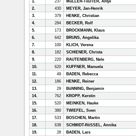
1.
237
MüLLER-TöDTER, Antje
2.
430
MEYER, Jan-Henrik
3.
379
HENKE, Christian
4.
284
BECKER, Rolf
5.
173
BROCKMANN, Klaus
6.
642
BRUNS, Angelika
7.
100
KLICH, Verena
8.
182
SCHIENER, Christa
9.
220
RAUTENBERG, Nele
10.
620
KUFFNER, Manuela
11.
49
BADEN, Rebecca
12.
186
HENKE, Reiner
13.
29
BüNNING, Benjamin
14.
762
KROPP, Kerstin
15.
520
MEINKEN, Hauke
16.
380
TWIEFEL, Sven
17.
533
BOSCHEN, Martin
18.
638
SCHMIDT-RöSSEL, Annika
19.
28
BADEN, Lars