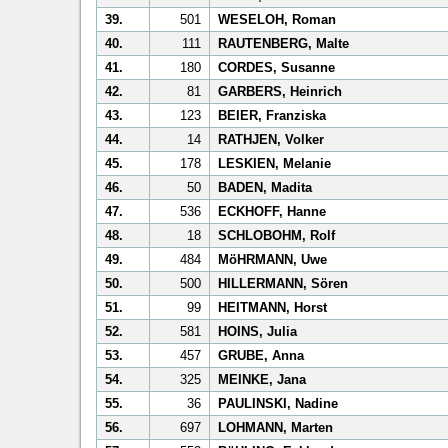
39.
501
WESELOH, Roman
40.
111
RAUTENBERG, Malte
41.
180
CORDES, Susanne
42.
81
GARBERS, Heinrich
43.
123
BEIER, Franziska
44.
14
RATHJEN, Volker
45.
178
LESKIEN, Melanie
46.
50
BADEN, Madita
47.
536
ECKHOFF, Hanne
48.
18
SCHLOBOHM, Rolf
49.
484
MöHRMANN, Uwe
50.
500
HILLERMANN, Sören
51.
99
HEITMANN, Horst
52.
581
HOINS, Julia
53.
457
GRUBE, Anna
54.
325
MEINKE, Jana
55.
36
PAULINSKI, Nadine
56.
697
LOHMANN, Marten