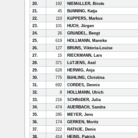
20.
192
NIEMöLLER, Birute
21.
45
BüNNING, Katja
22.
110
KüPPERS, Markus
23.
101
HUCH, Jürgen
24.
26
GRüNDEL, Bengt
25.
619
HOLLMANN, Mareike
26.
127
BRUNS, Viktoria-Louise
27.
15
RIECKMANN, Lars
28.
371
LüTJENS, Axel
29.
628
HERWIG, Anja
30.
775
BöHLING, Christina
31.
692
CORDES, Dennis
32.
8
HOLLMANN, Ulrich
33.
216
SCHRöDER, Julia
34.
474
AUERBACH, Sandra
35.
285
MEYER, Jens
36.
174
GERKEN, Moritz
37.
222
RATHJE, Denis
38.
414
HEINS, Patrick