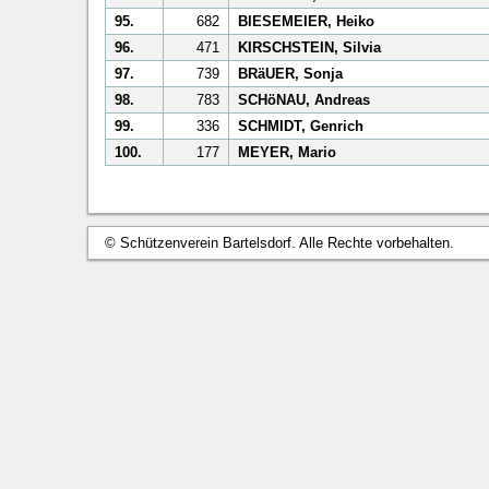
95.
682
BIESEMEIER, Heiko
96.
471
KIRSCHSTEIN, Silvia
97.
739
BRäUER, Sonja
98.
783
SCHöNAU, Andreas
99.
336
SCHMIDT, Genrich
100.
177
MEYER, Mario
© Schützenverein Bartelsdorf. Alle Rechte vorbehalten.