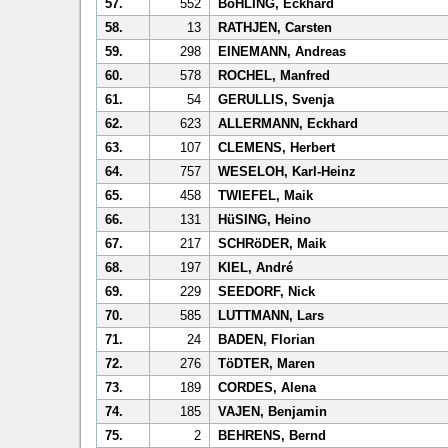
57.
552
BöHLING, Eckhard
58.
13
RATHJEN, Carsten
59.
298
EINEMANN, Andreas
60.
578
ROCHEL, Manfred
61.
54
GERULLIS, Svenja
62.
623
ALLERMANN, Eckhard
63.
107
CLEMENS, Herbert
64.
757
WESELOH, Karl-Heinz
65.
458
TWIEFEL, Maik
66.
131
HüSING, Heino
67.
217
SCHRöDER, Maik
68.
197
KIEL, André
69.
229
SEEDORF, Nick
70.
585
LUTTMANN, Lars
71.
24
BADEN, Florian
72.
276
TöDTER, Maren
73.
189
CORDES, Alena
74.
185
VAJEN, Benjamin
75.
2
BEHRENS, Bernd