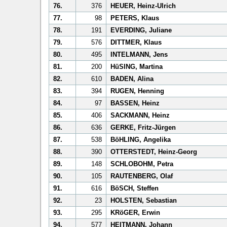
76.
376
HEUER, Heinz-Ulrich
77.
98
PETERS, Klaus
78.
191
EVERDING, Juliane
79.
576
DITTMER, Klaus
80.
495
INTELMANN, Jens
81.
200
HüSING, Martina
82.
610
BADEN, Alina
83.
394
RUGEN, Henning
84.
97
BASSEN, Heinz
85.
406
SACKMANN, Heinz
86.
636
GERKE, Fritz-Jürgen
87.
538
BöHLING, Angelika
88.
390
OTTERSTEDT, Heinz-Georg
89.
148
SCHLOBOHM, Petra
90.
105
RAUTENBERG, Olaf
91.
616
BöSCH, Steffen
92.
23
HOLSTEN, Sebastian
93.
295
KRöGER, Erwin
94.
577
HEITMANN, Johann