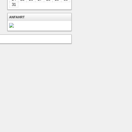
31
ANFAHRT