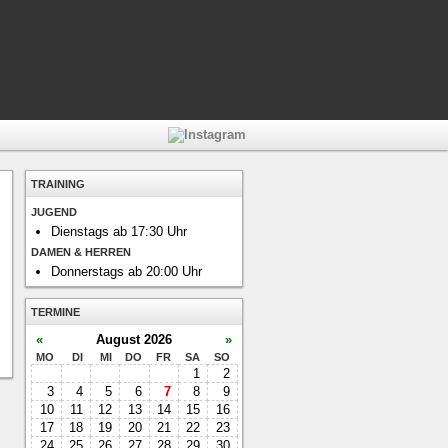
TRAINING
JUGEND
Dienstags ab 17:30 Uhr
DAMEN & HERREN
Donnerstags ab 20:00 Uhr
TERMINE
«
August 2026
»
MO
DI
MI
DO
FR
SA
SO
1
2
3
4
5
6
7
8
9
10
11
12
13
14
15
16
17
18
19
20
21
22
23
24
25
26
27
28
29
30