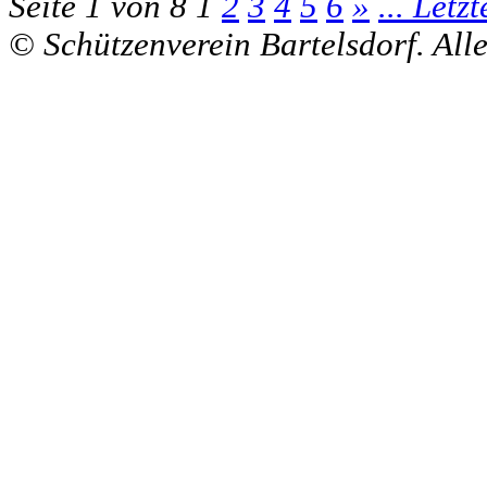
Seite 1 von 8
1
2
3
4
5
6
»
... Letzt
© Schützenverein Bartelsdorf. All